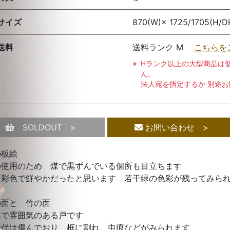
サイズ
870(W)× 1725/1705(H/D
送料
送料ランク M
こちらを
Hランク以上の大型商品は
ん。
法人宛を指定するか 別途
SOLDOUT >
お問い合わせ >
の板絵
の使用のため 煤で黒ずんでいる個所も目立ちます
は彩色で鮮やかだったと思います 若干緑の色彩が残ってみら
の面と 竹の面
んで雰囲気のある戸です
時代は傷んでおり 框に割れ 虫痕などがみられます