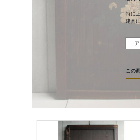
特に
建具
ア
この