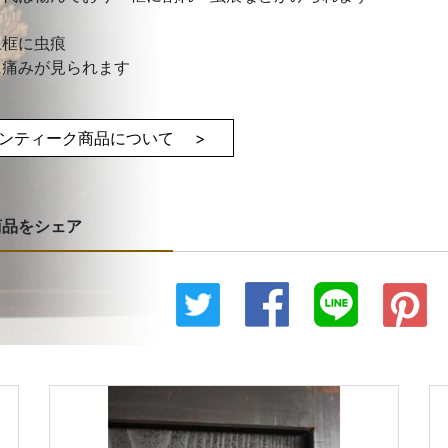
上框に虫痕
に痛みが見られます
ンティーク商品について >
商品をシェア