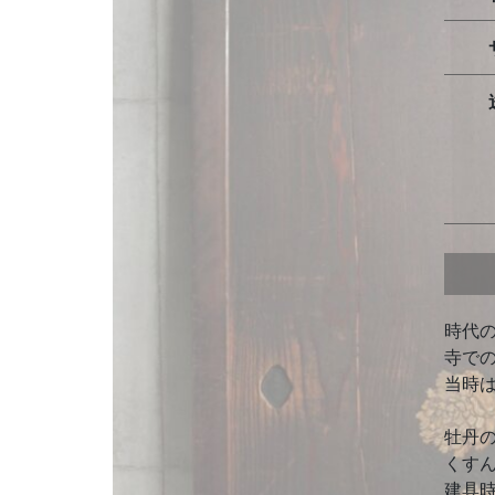
時代
寺で
当時
牡丹
くす
建具