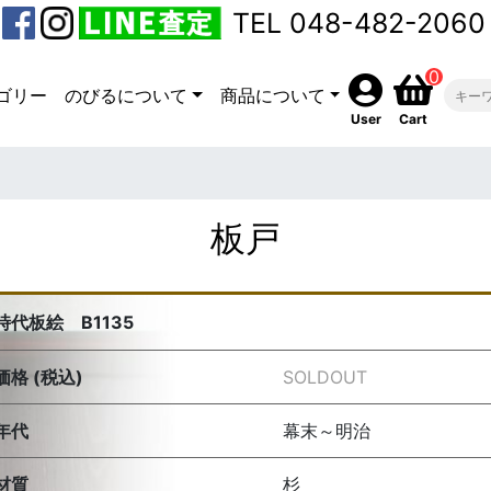
TEL 048-482-2060
0
ゴリー
のびるについて
商品について
User
Cart
板戸
時代板絵 B1135
価格 (税込)
SOLDOUT
年代
幕末～明治
材質
杉