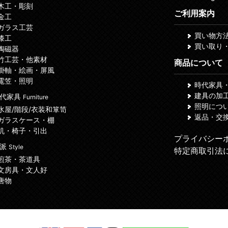
 木工・彫刻
ご利用案内
 金工
 ガラス工芸
買い物方
 漆工
買い取り
 陶磁器
 竹工芸・他素材
商品について
 掛軸・絵画・屏風
 電笠・照明
時代家具
建具の加
代家具
Furniture
照明につ
 水屋/階段/衣装和箪笥
返品・交
 ガラスケース・棚
 机・椅子・引出
プライバシー
諸派
Style
特定商取引法
 煎茶・茶道具
 文房具・文人好
 唐物