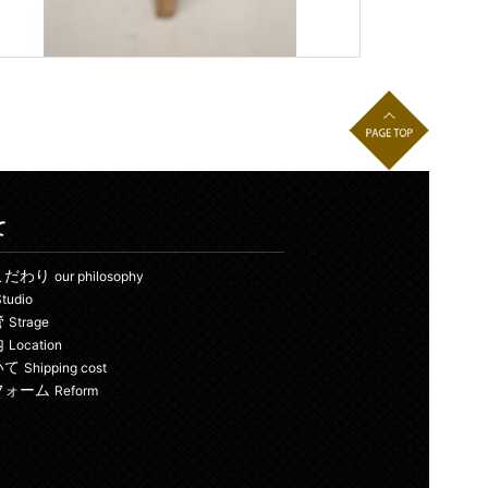
て
こだわり
our philosophy
tudio
管
Strage
内
Location
いて
Shipping cost
フォーム
Reform