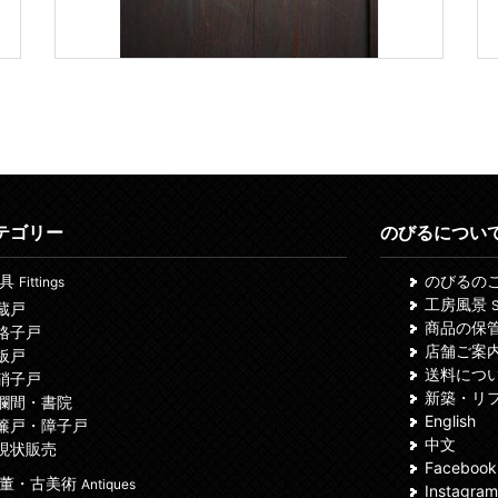
テゴリー
のびるについ
建具
のびるの
Fittings
工房風景
S
 蔵戸
商品の保
 格子戸
店舗ご案
 板戸
送料につ
 硝子戸
新築・リ
 欄間・書院
English
 簾戸・障子戸
中文
 現状販売
Facebook
董・古美術
Antiques
Instagram