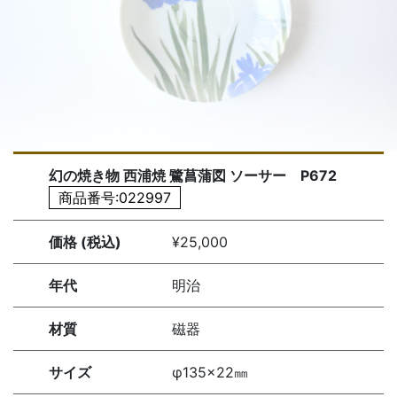
幻の焼き物 西浦焼 鷺菖蒲図 ソーサー P672
商品番号:022997
価格 (税込)
¥25,000
年代
明治
材質
磁器
サイズ
φ135×22㎜