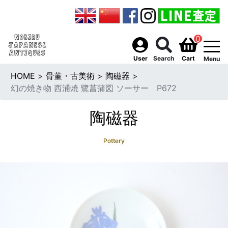
0
togg
User
Search
Cart
Menu
HOME
>
骨董・古美術
>
陶磁器
>
幻の焼き物 西浦焼 鷺菖蒲図 ソーサー P672
陶磁器
Pottery