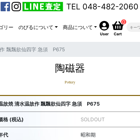
TEL 048-482-2060
0
ゴリー
のびるについて
商品について
User
Cart
作 飄飄欲仙四字 急須 P675
陶磁器
Pottery
温故焼 清水温故作 飄飄欲仙四字 急須 P675
価格 (税込)
SOLDOUT
年代
昭和期