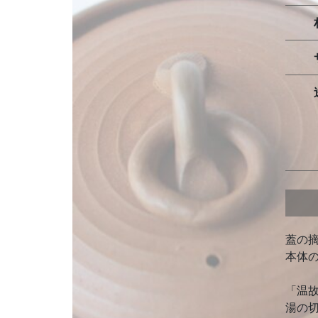
蓋の
本体
「温
湯の