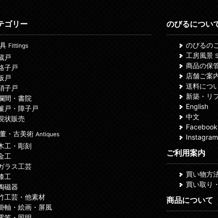
テゴリー
のびるについ
建具
のびるの
Fittings
工房風景
S
 蔵戸
商品の保
 格子戸
店舗ご案
 板戸
送料につ
 硝子戸
新築・リ
 欄間・書院
English
 簾戸・障子戸
中文
 現状販売
Facebook
董・古美術
Antiques
Instagram
 木工・彫刻
ご利用案内
 金工
 ガラス工芸
買い物方
 漆工
買い取り
 陶磁器
 竹工芸・他素材
商品について
 掛軸・絵画・屏風
 電笠・照明