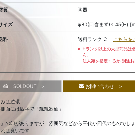
材質
陶器
サイズ
φ80(口含まず)× 45(H) [m
送料
送料ランク C
こちらを
Hランク以上の大型商品は
ん。
法人宛を指定するか 別途
SOLDOUT >
お問い合わせ >
摘みは遊環
の側面には四字で「飄飄欲仙」
故」の印がありますが 雰囲気などから三代か四代のものでし
切れは良いです