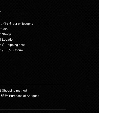
て
こだわり
our philosophy
tudio
管
Strage
内
Location
いて
Shipping cost
フォーム
Reform
法
Shopping method
・処分
Purchase of Antiques