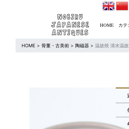
HOME
カテ
HOME
>
骨董・古美術
>
陶磁器
>
温故焼 清水温故