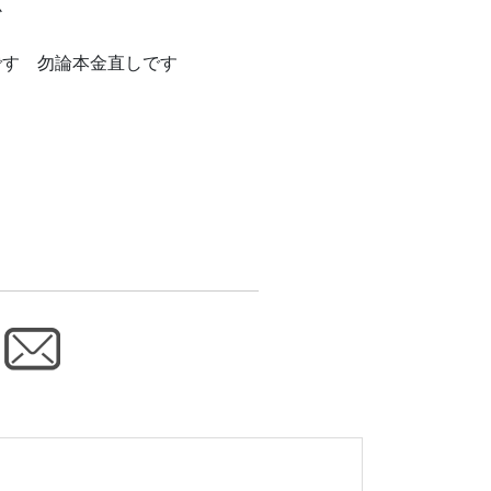
か
です 勿論本金直しです