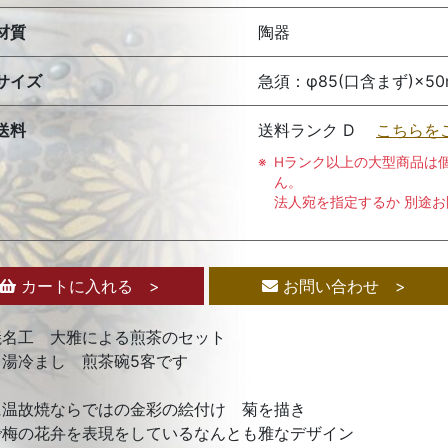
材質
陶器
サイズ
急須：φ85(口含まず)×50m
送料
送料ランク D
こちらを
Hランク以上の大型商品は
ん。
法人宛を指定するか 別途
カートに入れる >
お問い合わせ >
焼名工 大雅による煎茶のセット
 湯冷まし 煎茶碗5客です
に温故焼ならではの金彩の絵付け 菊を描き
で梅の花弁を表現をしているなんとも雅なデザイン