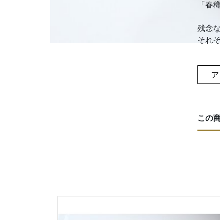
「春
残念
それ
ア
この