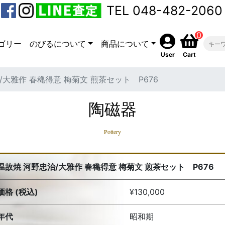
TEL 048-482-2060
0
ゴリー
のびるについて
商品について
User
Cart
/大雅作 春穐得意 梅菊文 煎茶セット P676
陶磁器
Pottery
温故焼 河野忠治/大雅作 春穐得意 梅菊文 煎茶セット P676
価格 (税込)
¥130,000
年代
昭和期