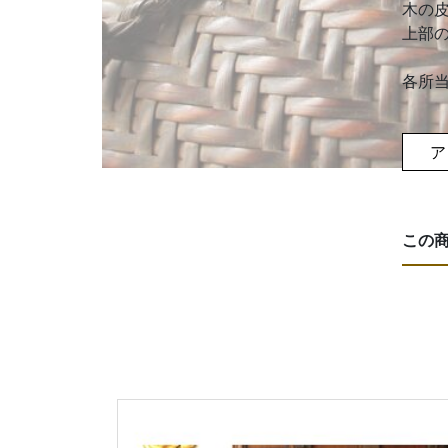
木の
上部
各所
ア
この