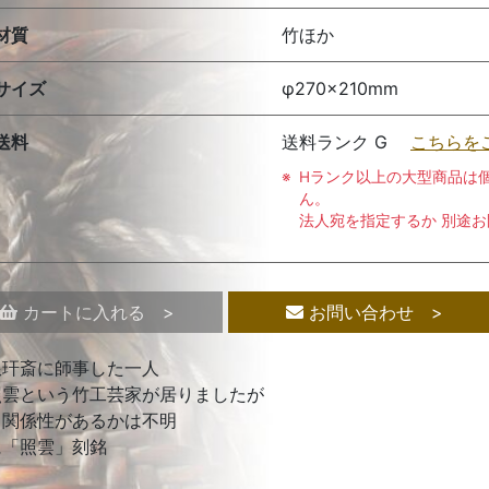
材質
竹ほか
サイズ
φ270×210mm
送料
送料ランク G
こちらを
Hランク以上の大型商品は
ん。
法人宛を指定するか 別途
カートに入れる >
お問い合わせ >
琅玕斎に師事した一人
照雲という竹工芸家が居りましたが
と関係性があるかは不明
に「照雲」刻銘