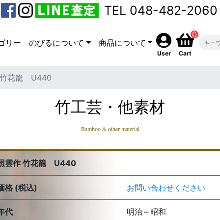
TEL 048-482-2060
0
ゴリー
のびるについて
商品について
User
Cart
竹花籠 U440
竹工芸・他素材
Bamboo & other material
照雲作 竹花籠 U440
価格 (税込)
お問い合わせください
年代
明治～昭和