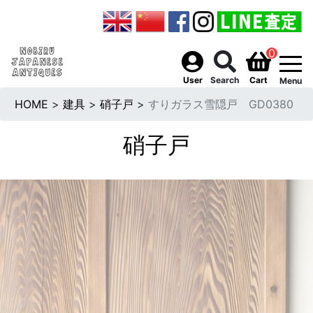
0
togg
User
Search
Cart
Menu
HOME
>
建具
>
硝子戸
>
すりガラス雪隠戸 GD0380
硝子戸