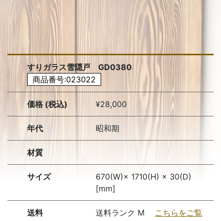
すりガラス雪隠戸 GD0380
商品番号:023022
価格 (税込)
¥28,000
年代
昭和期
材質
サイズ
670(W)× 1710(H) × 30(D)
[mm]
送料
送料ランク M
こちらをご覧