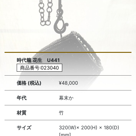
時代籠 花生 U441
商品番号:023040
価格 (税込)
¥48,000
年代
幕末か
材質
竹
サイズ
320(W)× 200(H) × 180(D)
[mm]