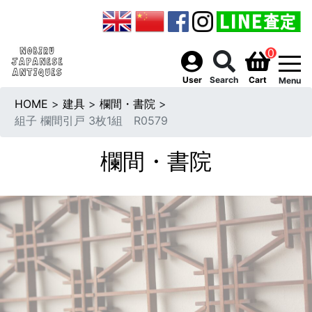
0
togg
User
Search
Cart
Menu
HOME
>
建具
>
欄間・書院
>
組子 欄間引戸 3枚1組 R0579
欄間・書院