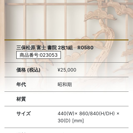
三保松原 富士 書院 2枚1組 R0580
商品番号:023053
価格 (税込)
¥25,000
年代
昭和期
材質
サイズ
440(W)× 860/840(H/DH) ×
30(D) [mm]