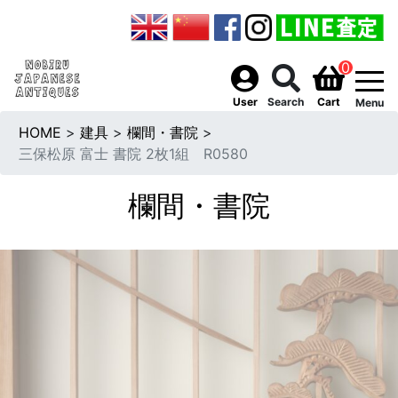
0
togg
User
Search
Cart
Menu
HOME
>
建具
>
欄間・書院
>
三保松原 富士 書院 2枚1組 R0580
欄間・書院