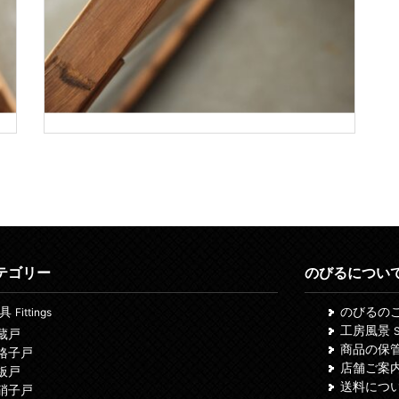
テゴリー
のびるについ
建具
のびるの
Fittings
工房風景
S
 蔵戸
商品の保
 格子戸
店舗ご案
 板戸
送料につ
 硝子戸