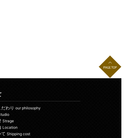
て
こだわり
our philosophy
tudio
管
Strage
内
Location
いて
Shipping cost