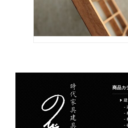
商品カ
-
-
-
-