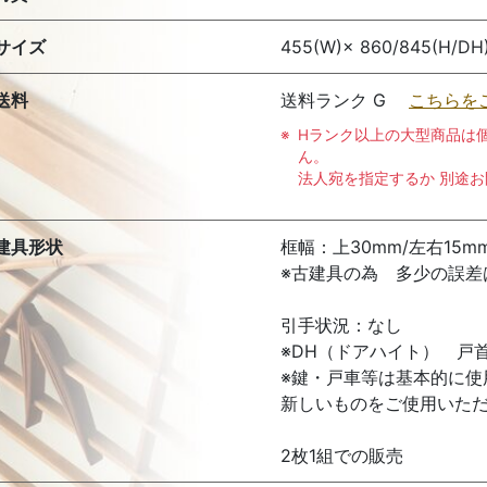
サイズ
455(W)× 860/845(H/DH)
送料
送料ランク G
こちらを
Hランク以上の大型商品は
ん。
法人宛を指定するか 別途
建具形状
框幅：上30mm/左右15mm
※古建具の為 多少の誤差
引手状況：なし
※DH（ドアハイト） 戸
※鍵・戸車等は基本的に
新しいものをご使用いた
2枚1組での販売