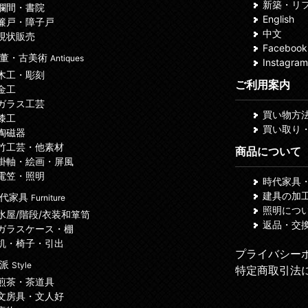
新築・リ
 欄間・書院
English
 簾戸・障子戸
中文
 現状販売
Facebook
董・古美術
Antiques
Instagram
 木工・彫刻
ご利用案内
 金工
 ガラス工芸
買い物方
 漆工
買い取り
 陶磁器
 竹工芸・他素材
商品について
 掛軸・絵画・屏風
 電笠・照明
時代家具
建具の加
代家具
Furniture
照明につ
 水屋/階段/衣装和箪笥
返品・交
 ガラスケース・棚
 机・椅子・引出
プライバシー
諸派
Style
特定商取引法
 煎茶・茶道具
 文房具・文人好