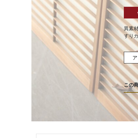
異素
すり
ア
この