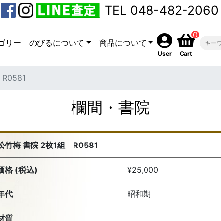
TEL 048-482-2060
0
ゴリー
のびるについて
商品について
User
Cart
R0581
欄間・書院
松竹梅 書院 2枚1組 R0581
価格 (税込)
¥25,000
年代
昭和期
材質