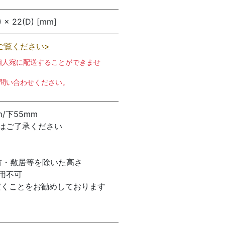
 × 22(D) [mm]
ご覧ください>
個人宛に配送することができませ
お問い合わせください。
/下55mm
はご了承ください
首・敷居等を除いた高さ
使用不可
だくことをお勧めしております