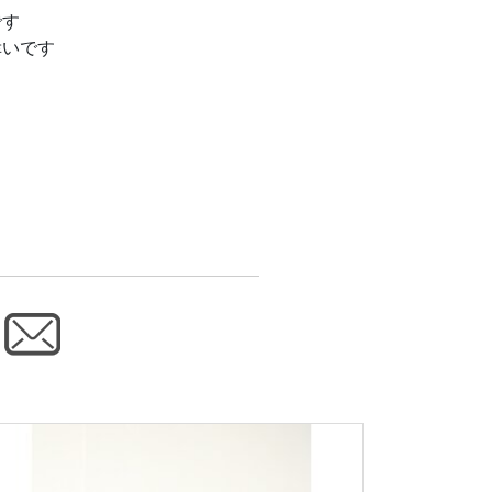
です
幸いです