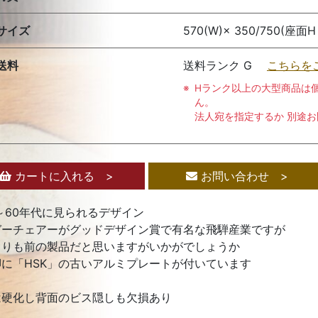
サイズ
570(W)× 350/750(座面H /
送料
送料ランク G
こちらを
Hランク以上の大型商品は
ん。
法人宛を指定するか 別途
カートに入れる >
お問い合わせ >
0～60年代に見られるデザイン
ガーチェアーがグッドデザイン賞で有名な飛騨産業ですが
よりも前の製品だと思いますがいかがでしょうか
脚に「HSK」の古いアルミプレートが付いています
は硬化し背面のビス隠しも欠損あり