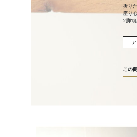
折り
座り
2脚1
ア
この