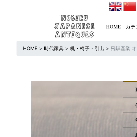
HOME
カテ
HOME
>
時代家具
>
机・椅子・引出
>
飛騨産業 オ