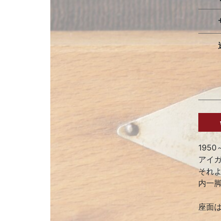
195
アイ
それ
内一
座面