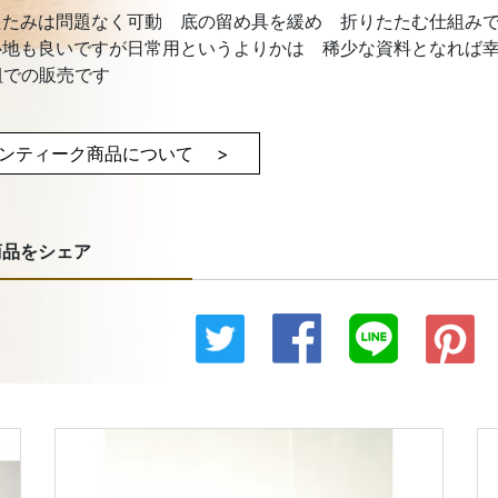
たたみは問題なく可動 底の留め具を緩め 折りたたむ仕組み
心地も良いですが日常用というよりかは 稀少な資料となれば
組での販売です
ンティーク商品について >
商品をシェア