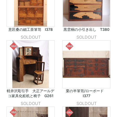
意匠桑の細工茶箪笥 I378
黒雲桐の小引き出し T380
SOLDOUT
SOLDOUT
軽井沢彫引手 大正アールデ
栗の半箪笥/ローボード
コ家具化粧机と椅子 G261
I377
SOLDOUT
SOLDOUT