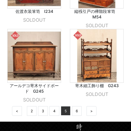
佐渡衣装箪笥 I234
縦桟引戸の欅階段箪笥
M54
SOLDOUT
SOLDOUT
アールデコ寄木サイドボー
寄木細工飾り棚 G243
ド G245
SOLDOUT
SOLDOUT
<
2
3
4
5
6
>