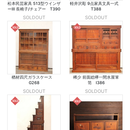
松本民芸家具 513型ウインザ
軽井沢彫 9点家具文具一式
ーⅢ 長椅子/チェアー T390
T388
SOLDOUT
SOLDOUT
楢材四尺ガラスケース
稀少 前面総欅一間水屋箪
G268
笥 I386
SOLDOUT
SOLDOUT