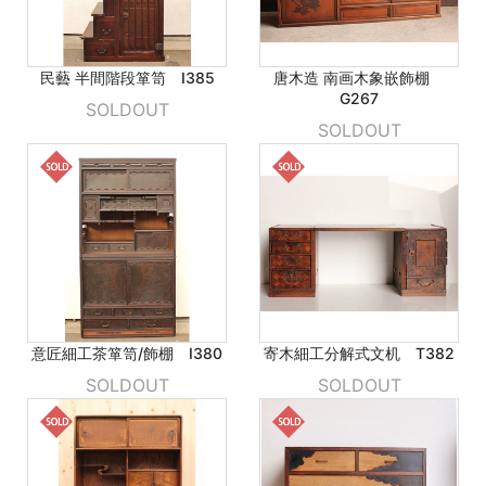
民藝 半間階段箪笥 I385
唐木造 南画木象嵌飾棚
G267
SOLDOUT
SOLDOUT
意匠細工茶箪笥/飾棚 I380
寄木細工分解式文机 T382
SOLDOUT
SOLDOUT