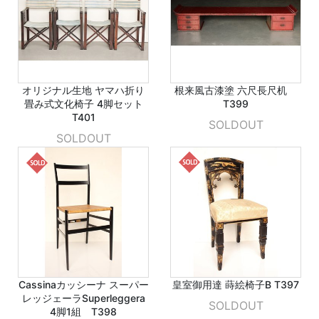
オリジナル生地 ヤマハ折り
根来風古漆塗 六尺長尺机
畳み式文化椅子 4脚セット
T399
T401
SOLDOUT
SOLDOUT
Cassinaカッシーナ スーパー
皇室御用達 蒔絵椅子B T397
レッジェーラSuperleggera
SOLDOUT
4脚1組 T398