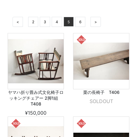
<
2
3
4
5
6
>
ヤマハ折り畳み式文化椅子ロ
栗の長椅子 T406
ッキングチェアー 2脚1組
SOLDOUT
T408
¥150,000