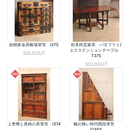
総桐多金具帳場箪笥 I375
松本民芸家具 バタフライ/
エクステンションテーブル
SOLDOUT
T375
SOLDOUT
上杢欅と黒柿の茶箪笥 I374
幅の狭い時代階段箪笥
I246Y