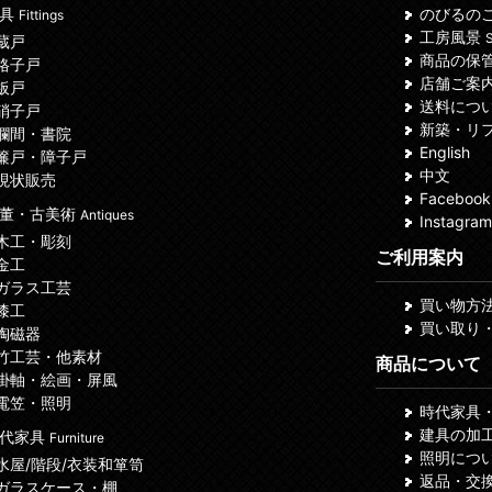
建具
のびるの
Fittings
工房風景
S
 蔵戸
商品の保
 格子戸
店舗ご案
 板戸
送料につ
 硝子戸
新築・リ
 欄間・書院
English
 簾戸・障子戸
中文
 現状販売
Facebook
董・古美術
Antiques
Instagram
 木工・彫刻
ご利用案内
 金工
 ガラス工芸
買い物方
 漆工
買い取り
 陶磁器
 竹工芸・他素材
商品について
 掛軸・絵画・屏風
 電笠・照明
時代家具
建具の加
代家具
Furniture
照明につ
 水屋/階段/衣装和箪笥
返品・交
 ガラスケース・棚