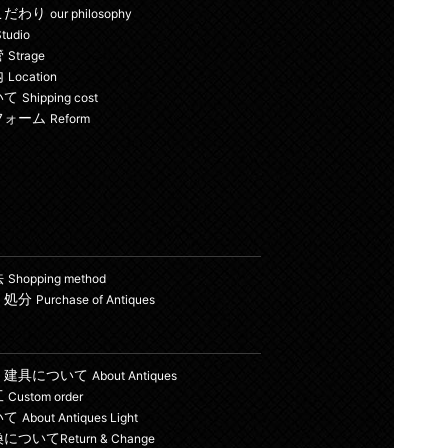
こだわり
our philosophy
tudio
管
Strage
内
Location
いて
Shipping cost
フォーム
Reform
法
Shopping method
・処分
Purchase of Antiques
・建具について
About Antiques
工
Custom order
いて
About Antiques Light
換について
Return & Change