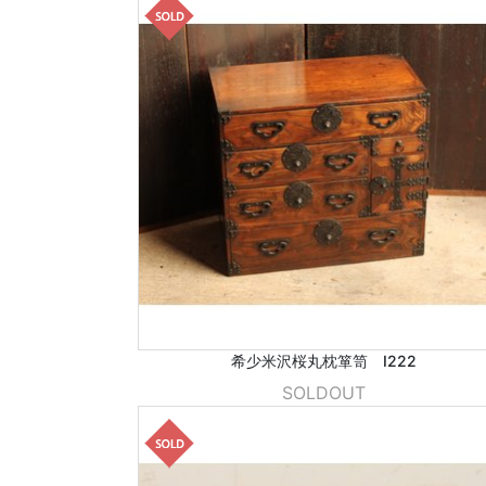
希少米沢桜丸枕箪笥 I222
SOLDOUT