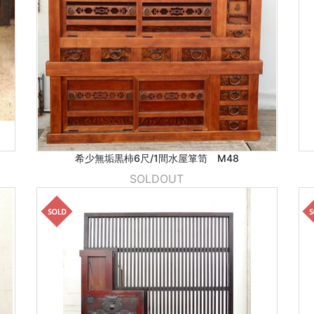
希少無垢黒柿6尺/1間水屋箪笥 M48
SOLDOUT