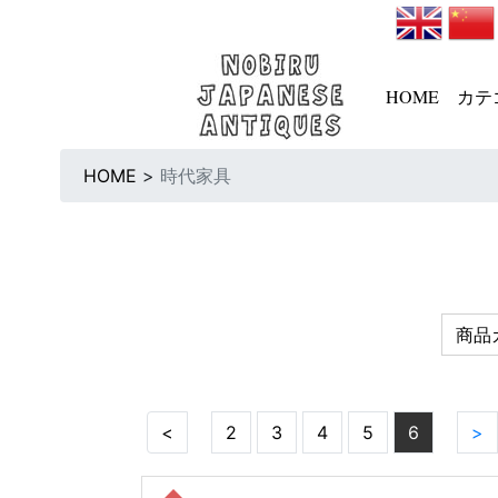
HOME
カテ
HOME
>
時代家具
商品
<
2
3
4
5
6
>