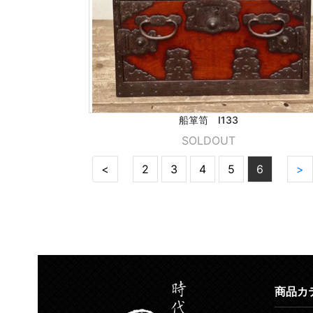
船箪笥 I133
SOLDOUT
<
2
3
4
5
6
>
商品カ