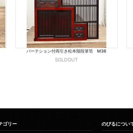
パーテション付両引き松本階段箪笥 M36
SOLDOUT
テゴリー
のびるについ