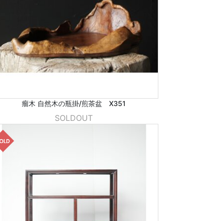
瘤木 自然木の瓶掛/煎茶盆 X351
SOLDOUT