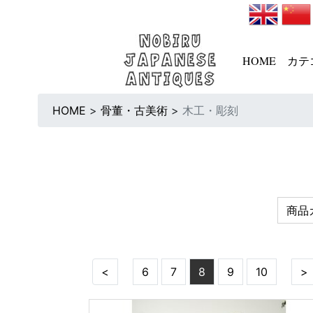
HOME
カテ
HOME
>
骨董・古美術
>
木工・彫刻
商品
<
6
7
8
9
10
>