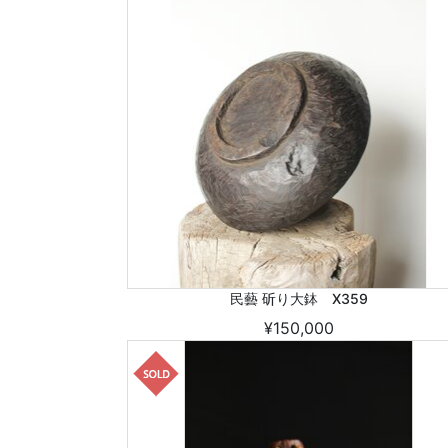
民藝 斫り大鉢 X359
¥150,000