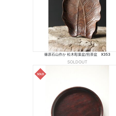
篠原石山作か 松木彫葉盆/煎茶盆 X353
SOLDOUT