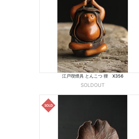
江戸喫煙具 とんこつ 狸 X356
SOLDOUT