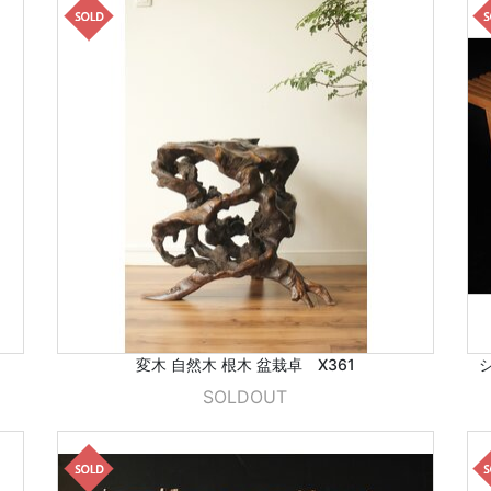
変木 自然木 根木 盆栽卓 X361
シ
SOLDOUT