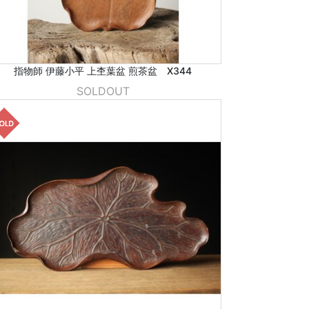
指物師 伊藤小平 上杢葉盆 煎茶盆 X344
SOLDOUT