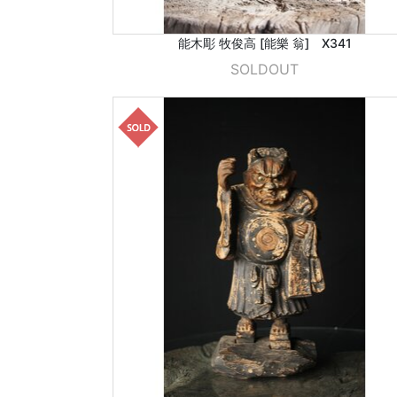
能木彫 牧俊高 [能樂 翁] X341
SOLDOUT