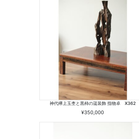
神代欅上玉杢と黒柿の筬装飾 指物卓 X362
¥350,000