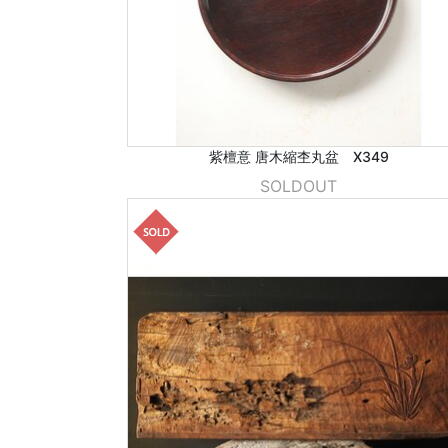
紫檀意 唐木縮杢丸盆 X349
SOLDOUT