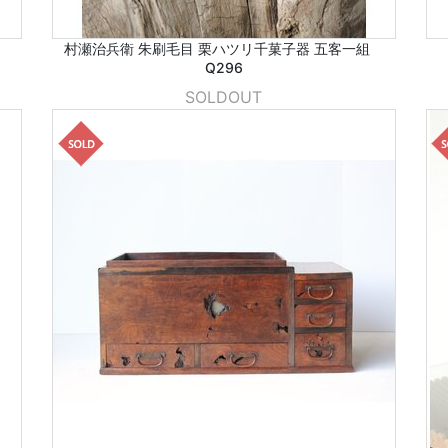
村瀬治兵衛 朱刷毛目 栗ハツリ千菓子器 五客一組
Q296
SOLDOUT