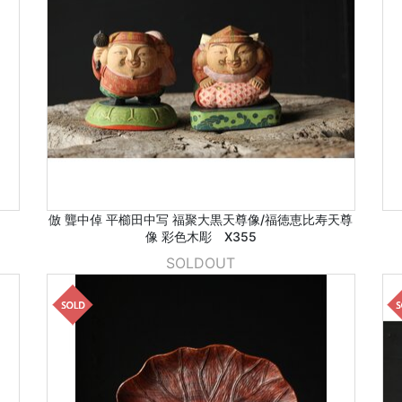
倣 聾中倬 平櫛田中写 福聚大黒天尊像/福徳恵比寿天尊
像 彩色木彫 X355
SOLDOUT