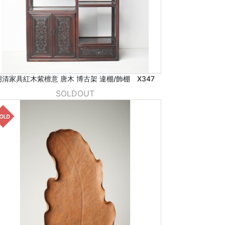
明清家具紅木紫檀意 唐木 博古架 違棚/飾棚 X347
SOLDOUT