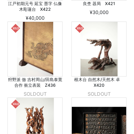
江戸初期元号 延宝 墨字 仏像
良杢 器局 X421
木彫蓮台 X422
¥30,000
¥40,000
狩野派 倣 吉村周山/田島泰寛
根木台 自然木/天然木 卓
合作 衝立表装 Z436
X420
SOLDOUT
SOLDOUT