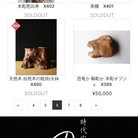
木彫恵比寿 X402
茶棚 X401
SOLDOUT
SOLDOUT
天然木 自然木の瓶掛/火鉢
恐竜か 駱駝か 木彫オブジ
X400
ェ X399
SOLDOUT
¥50,000
<
4
5
6
7
8
>