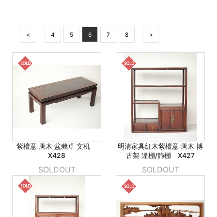
<
4
5
6
7
8
>
紫檀意 唐木 盆栽卓 文机
明清家具紅木紫檀意 唐木 博
X428
古架 違棚/飾棚 X427
SOLDOUT
SOLDOUT