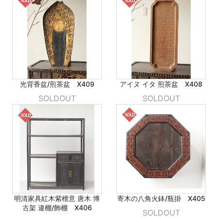
光背香盆/煎茶盆 X409
アイヌ イタ 煎茶盆 X408
SOLDOUT
SOLDOUT
明清家具紅木紫檀意 唐木 博
寄木の八角火鉢/瓶掛 X405
古架 違棚/飾棚 X406
SOLDOUT