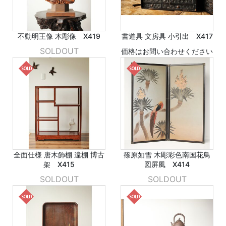
不動明王像 木彫像 X419
書道具 文房具 小引出 X417
SOLDOUT
価格はお問い合わせください
全面仕様 唐木飾棚 違棚 博古
篠原如雪 木彫彩色南国花鳥
架 X415
図屏風 X414
SOLDOUT
SOLDOUT