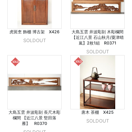
虎斑杢 飾棚 博古架 X426
大島五雲 井波彫刻 木彫欄間
【近江八景 石山秋月/粟津晴
SOLDOUT
嵐】2枚1組 R0371
SOLDOUT
大島五雲 井波彫刻 長尺木彫
唐木 茶棚 X425
欄間 【近江八景 堅田落
SOLDOUT
雁】 R0370