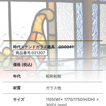
時代ステンドガラス建具 GD0241
商品番号:021307
価格 (税込)
SOLDOUT
年代
昭和初期
材質
ガラス他
サイズ
1105(W)× 1770/1750(H/DH) ×
30(D) [mm]