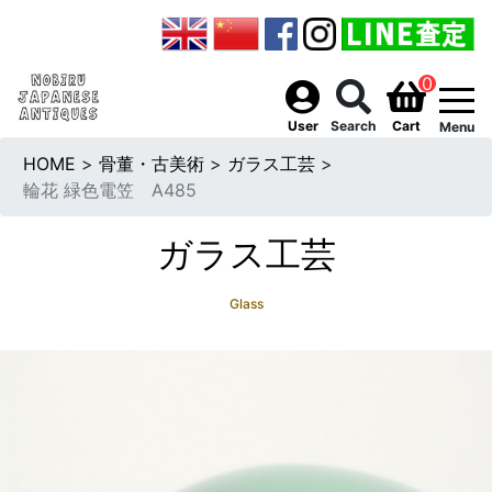
0
togg
User
Search
Cart
Menu
HOME
>
骨董・古美術
>
ガラス工芸
>
輪花 緑色電笠 A485
ガラス工芸
Glass