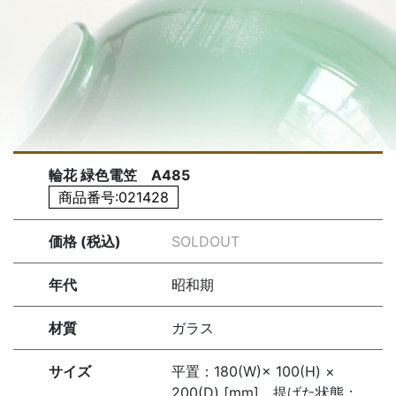
輪花 緑色電笠 A485
商品番号:021428
価格 (税込)
SOLDOUT
年代
昭和期
材質
ガラス
サイズ
平置：180(W)× 100(H) ×
200(D) [mm] 提げた状態：