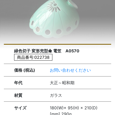
緑色切子 変形兜型傘 電笠 A0570
商品番号:022738
価格 (税込)
お問い合わせください
年代
大正～昭和期
材質
ガラス
サイズ
180(W)× 95(H) × 210(D)
[mm] 290g