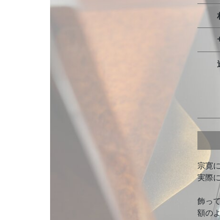
宗寛
実際
飾っ
額の