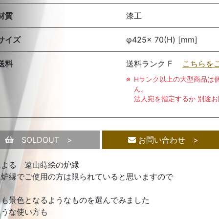
材質
漆工
サイズ
φ425× 70(H) [mm]
送料
送料ランク F
こちらを
Hランク以上の大型商品は
ん。
法人宛を指定するか 別途
SOLDOUT >
お問い合わせ >
による 遠山蒔絵の炉縁
に炉縁でご使用の方は限られていると思いますので
ても景色となるようなものを選んでみました
ような使い方も