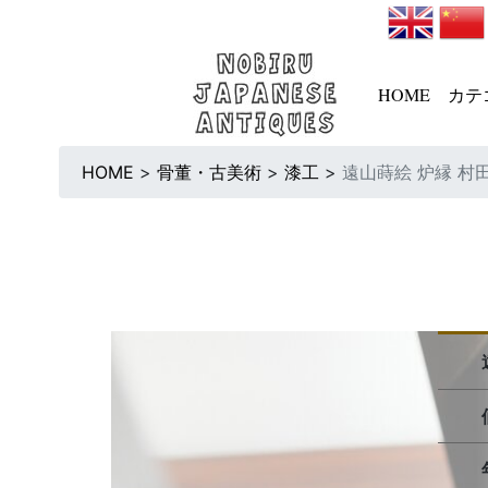
HOME
カテ
HOME
>
骨董・古美術
>
漆工
>
遠山蒔絵 炉縁 村田