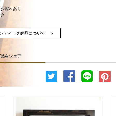
多少擦れあり
付き
ンティーク商品について >
商品をシェア