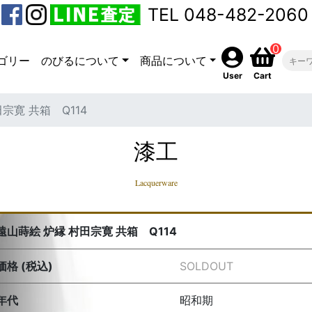
TEL 048-482-2060
0
ゴリー
のびるについて
商品について
User
Cart
宗寛 共箱 Q114
漆工
Lacquerware
遠山蒔絵 炉縁 村田宗寛 共箱 Q114
価格 (税込)
SOLDOUT
年代
昭和期