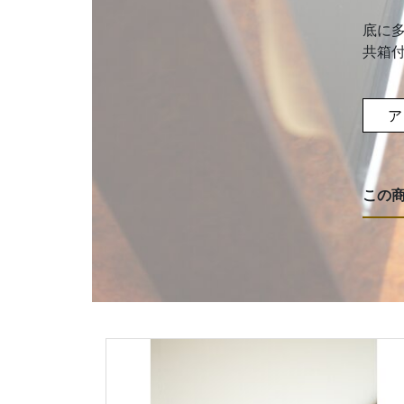
底に
共箱
ア
この