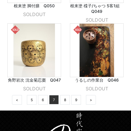
根来塗 脚付膳 Q050
根来塗 楪子/ちゃつ 5客1組
Q049
SOLDOUT
SOLDOUT
角野岩次 沈金菊忍棗 Q047
うるしの作業台 Q046
SOLDOUT
SOLDOUT
<
5
6
7
8
9
>