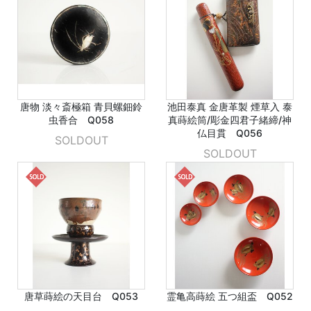
唐物 淡々斎極箱 青貝螺鈿鈴
池田泰真 金唐革製 煙草入 泰
虫香合 Q058
真蒔絵筒/彫金四君子緒締/神
仏目貫 Q056
SOLDOUT
SOLDOUT
唐草蒔絵の天目台 Q053
霊亀高蒔絵 五つ組盃 Q052