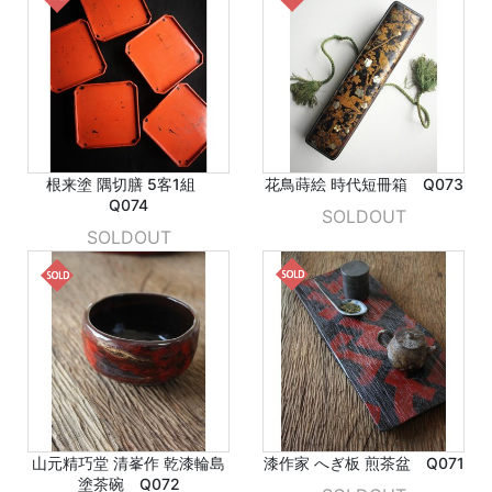
根来塗 隅切膳 5客1組
花鳥蒔絵 時代短冊箱 Q073
Q074
SOLDOUT
SOLDOUT
山元精巧堂 清峯作 乾漆輪島
漆作家 へぎ板 煎茶盆 Q071
塗茶碗 Q072