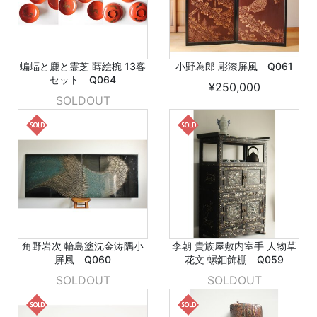
蝙蝠と鹿と霊芝 蒔絵椀 13客
小野為郎 彫漆屏風 Q061
セット Q064
¥250,000
SOLDOUT
角野岩次 輪島塗沈金涛隅小
李朝 貴族屋敷内室手 人物草
屏風 Q060
花文 螺鈿飾棚 Q059
SOLDOUT
SOLDOUT