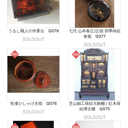
うるし職人の作業台 Q079
七代 山本春正/正徳 四季蒔絵
食籠 Q077
SOLDOUT
SOLDOUT
乾漆ひしゃげ水指 Q076
芝山細工蒔絵大飾棚 / 紅木蒔
絵博古櫃 Q075
SOLDOUT
SOLDOUT