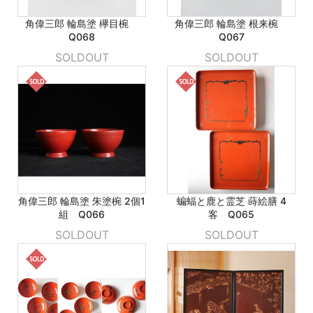
角偉三郎 輪島塗 欅目椀
角偉三郎 輪島塗 根来椀
Q068
Q067
SOLDOUT
SOLDOUT
角偉三郎 輪島塗 朱塗椀 2個1
蝙蝠と鹿と霊芝 蒔絵膳 4
組 Q066
客 Q065
SOLDOUT
SOLDOUT