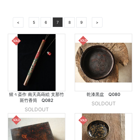
<
5
6
7
8
9
>
猩々斎作 南天高蒔絵 支那竹
乾漆黒盆 Q080
斑竹香筒 Q082
SOLDOUT
SOLDOUT