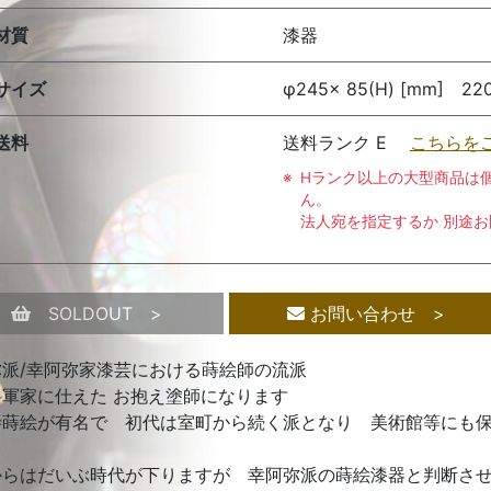
材質
漆器
サイズ
φ245× 85(H) [mm] 22
送料
送料ランク E
こちらを
Hランク以上の大型商品は
ん。
法人宛を指定するか 別途
SOLDOUT >
お問い合わせ >
弥派/幸阿弥家漆芸における蒔絵師の流派
将軍家に仕えた お抱え塗師になります
寺蒔絵が有名で 初代は室町から続く派となり 美術館等にも
からはだいぶ時代が下りますが 幸阿弥派の蒔絵漆器と判断さ