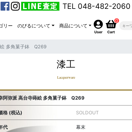
TEL 048-482-2060
0
ゴリー
のびるについて
商品について
User
Cart
絵 多角菓子鉢 Q269
漆工
Lacquerware
幸阿弥派 高台寺蒔絵 多角菓子鉢 Q269
価格 (税込)
SOLDOUT
年代
幕末