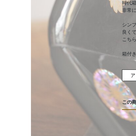
時代
非常
シン
良く
こち
箱付
ア
この