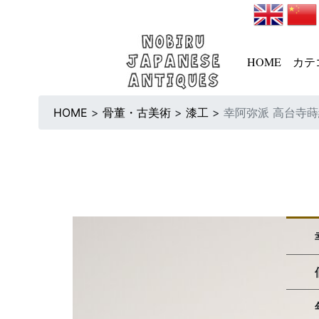
HOME
カテ
HOME
>
骨董・古美術
>
漆工
>
幸阿弥派 高台寺蒔