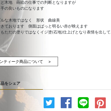
箱と木地 蒔絵の仕事での判断となりますが
に手の良いものになります
プルな木地ではなく 形状 曲線美
できております 側面はぱっと明るい赤が映えます
らもただの塗りではなくイジ塗(石地)仕上げとなり表情を出し
き
ンティーク商品について >
商品をシェア