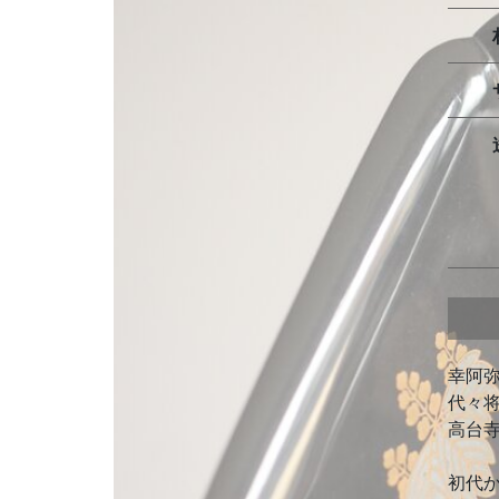
幸阿
代々
高台
初代