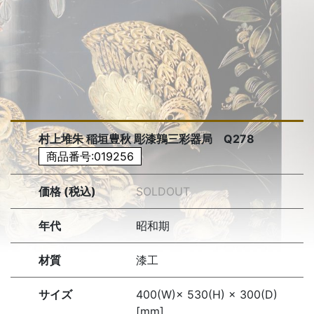
村上堆朱 稲垣豊秋 彫漆鶉三彩器局 Q278
商品番号:019256
価格 (税込)
SOLDOUT
年代
昭和期
材質
漆工
サイズ
400(W)× 530(H) × 300(D)
[mm]