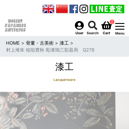
0
togg
User
Search
Cart
Menu
HOME
>
骨董・古美術
>
漆工
>
村上堆朱 稲垣豊秋 彫漆鶉三彩器局 Q278
漆工
Lacquerware