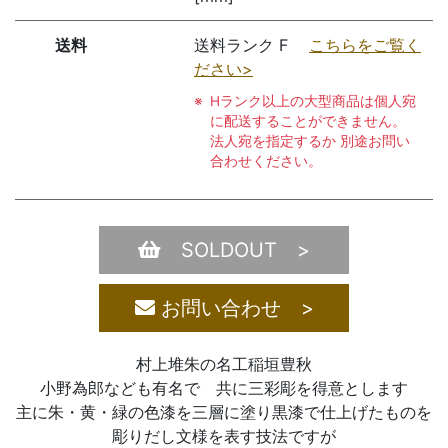
送料
送料ランク F
こちらをご覧く
ださい>
Hランク以上の大型商品は個人宛
に配送することができません。
法人宛を指定するか 別途お問い
合わせください。
SOLDOUT >
お問い合わせ >
村上堆朱の名工稲垣豊秋
小野為郎なども有名で 共に三彩彫を得意とします
主に朱・黄・緑の色漆を三層に塗り黒漆で仕上げたものを
彫りだし文様を表す技法ですが