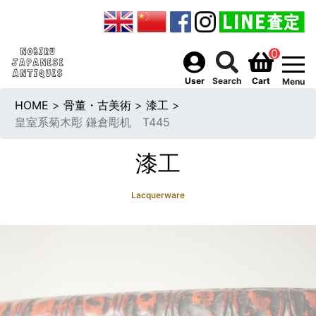
0
togg
User
Search
Cart
Menu
HOME
>
骨董・古美術
>
漆工
>
皇室系菊木彫 鎌倉彫机 T445
漆工
Lacquerware