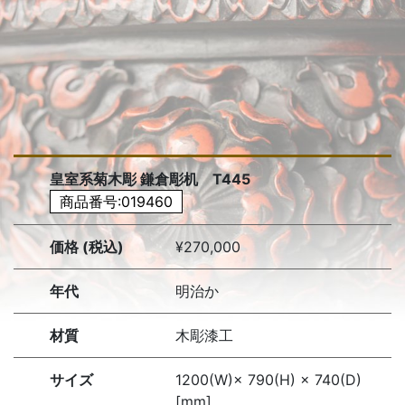
皇室系菊木彫 鎌倉彫机 T445
商品番号:019460
価格 (税込)
¥270,000
年代
明治か
材質
木彫漆工
サイズ
1200(W)× 790(H) × 740(D)
[mm]