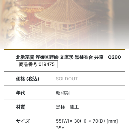
北浜宗貴 浮御堂蒔絵 文庫形 黒柿香合 共箱 Q290
商品番号:019475
価格 (税込)
SOLDOUT
年代
昭和期
材質
黒柿 漆工
サイズ
55(W)× 30(H) × 70(D) [mm]
35g