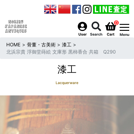
0
togg
User
Search
Cart
Menu
HOME
>
骨董・古美術
>
漆工
>
北浜宗貴 浮御堂蒔絵 文庫形 黒柿香合 共箱 Q290
漆工
Lacquerware