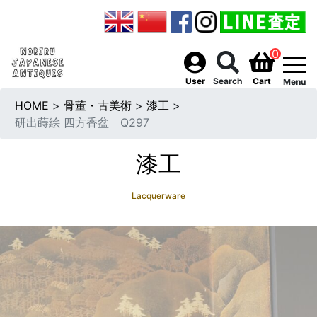
0
togg
User
Search
Cart
Menu
HOME
>
骨董・古美術
>
漆工
>
研出蒔絵 四方香盆 Q297
漆工
Lacquerware