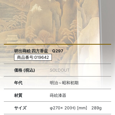
研出蒔絵 四方香盆 Q297
商品番号:019642
価格 (税込)
SOLDOUT
年代
明治～昭和初期
材質
蒔絵漆器
サイズ
φ270× 20(H) [mm] 289g