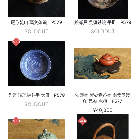
尾形乾山 蔦文茶碗 P579
絵瀬戸 呉須鉄絵 平皿 P579
SOLDOUT
SOLDOUT
呉須 瑠璃餅花手 大皿 P578
汕頭壺 紫砂意茶壺 南孟臣製
印 民初 急須 P577
SOLDOUT
¥40,000