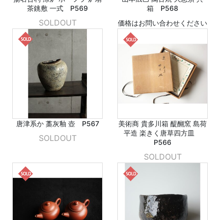
茶銚敷 一式 P569
箱 P568
SOLDOUT
価格はお問い合わせください
唐津系か 藁灰釉 壺 P567
美術商 貴多川箱 醍醐窯 島荷
平造 楽きく唐草四方皿
SOLDOUT
P566
SOLDOUT