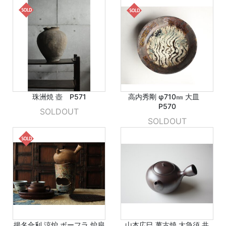
珠洲焼 壺 P571
高内秀剛 φ710㎜ 大皿
P570
SOLDOUT
SOLDOUT
揚名合利 涼炉 ボーフラ 炉扇
山本広巳 萬古焼 大急須 共