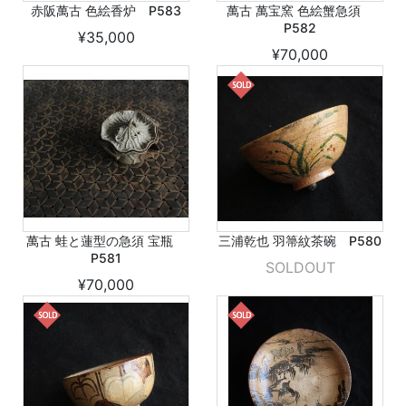
赤阪萬古 色絵香炉 P583
萬古 萬宝窯 色絵蟹急須
P582
¥35,000
¥70,000
萬古 蛙と蓮型の急須 宝瓶
三浦乾也 羽箒紋茶碗 P580
P581
SOLDOUT
¥70,000