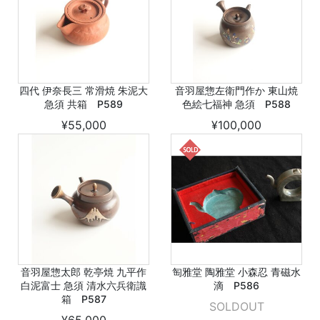
四代 伊奈長三 常滑焼 朱泥大
音羽屋惣左衛門作か 東山焼
急須 共箱 P589
色絵七福神 急須 P588
¥55,000
¥100,000
音羽屋惣太郎 乾亭焼 九平作
匋雅堂 陶雅堂 小森忍 青磁水
白泥富士 急須 清水六兵衛識
滴 P586
箱 P587
SOLDOUT