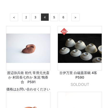
<
2
3
4
5
6
>
渡辺弥兵衛 初代 常滑元光斎
古伊万里 白磁蓋茶碗 4客
か 村田長七作か 朱泥 鴨香
P590
合 P591
SOLDOUT
価格はお問い合わせください