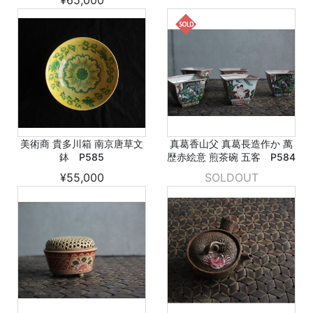
¥65,000
美術商 貴多川箱 南京唐草文
真葛香山父 真葛長造作か 萬
鉢 P585
歴赤絵意 煎茶碗 五客 P584
¥55,000
SOLDOUT