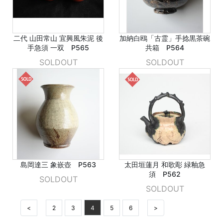
二代 山田常山 宜興風朱泥 後
加納白鴎「古霊」手捻黒茶碗
手急須 一双 P565
共箱 P564
SOLDOUT
SOLDOUT
島岡達三 象嵌壺 P563
太田垣蓮月 和歌彫 緑釉急
須 P562
SOLDOUT
SOLDOUT
<
2
3
4
5
6
>