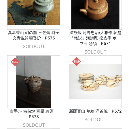
真葛香山 幻の窯 三笠焼 獅子
温故焼 河野忠治/大雅作 韓愈
文青磁袴腰香炉 P575
「雑説」漢詩彫 松皮手 ボー
フラ 急須 P574
SOLDOUT
SOLDOUT
古手か 備前焼 宝瓶 急須
新開寛山 草絵 洋茶碗 P572
P573
SOLDOUT
SOLDOUT