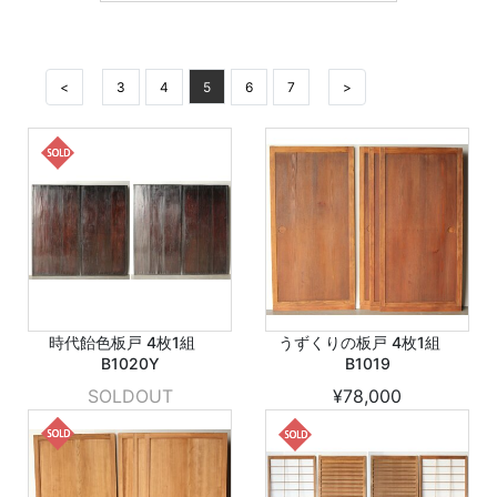
<
3
4
5
6
7
>
時代飴色板戸 4枚1組
うずくりの板戸 4枚1組
B1020Y
B1019
SOLDOUT
¥78,000