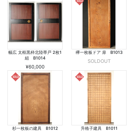
幅広 太框黒枠北陸帯戸 2枚1
欅一枚板ドア 扉 B1013
組 B1014
SOLDOUT
¥60,000
杉一枚板の建具 B1012
升格子建具 B1011