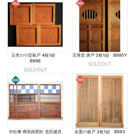
玉杢の小型板戸 4枚1組
宝珠窓 唐戸 2枚1組 B995Y
B996
SOLDOUT
SOLDOUT
市松襖 欅黒柿肥松 意匠建具
名栗の板戸 2枚1組 B993