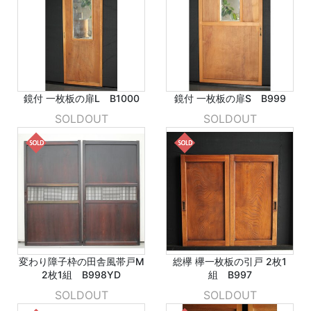
鏡付 一枚板の扉L B1000
鏡付 一枚板の扉S B999
SOLDOUT
SOLDOUT
変わり障子枠の田舎風帯戸M
総欅 欅一枚板の引戸 2枚1
2枚1組 B998YD
組 B997
SOLDOUT
SOLDOUT