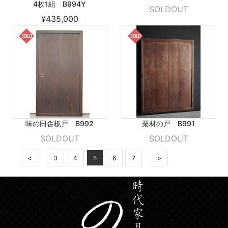
4枚1組 B994Y
SOLDOUT
¥435,000
味の田舎板戸 B992
栗材の戸 B991
SOLDOUT
SOLDOUT
<
3
4
5
6
7
>