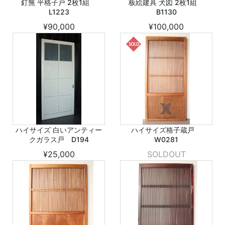
釘無 平格子戸 2枚1組
板絵建具 犬図 2枚1組
L1223
B1130
¥90,000
¥100,000
ハイサイズ 白いアンティー
ハイサイズ格子蔵戸
クガラス戸 D194
W0281
¥25,000
SOLDOUT