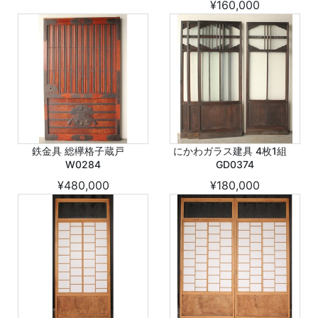
¥160,000
鉄金具 総欅格子蔵戸
にかわガラス建具 4枚1組
W0284
GD0374
¥480,000
¥180,000