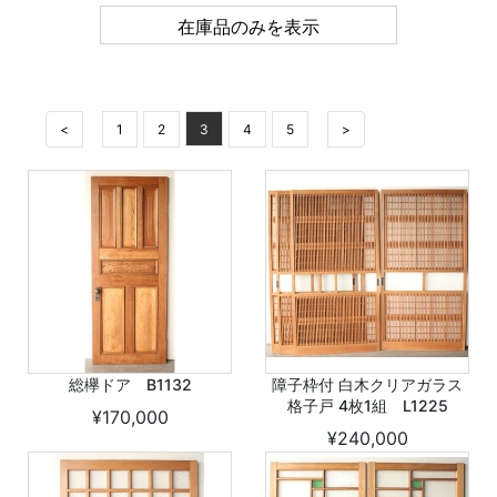
在庫品のみを表示
<
1
2
3
4
5
>
総欅ドア B1132
障子枠付 白木クリアガラス
格子戸 4枚1組 L1225
¥170,000
¥240,000